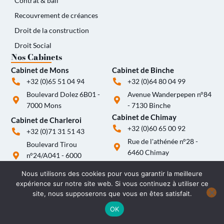
Contrat & bail
Recouvrement de créances
Droit de la construction
Droit Social
Nos Cabinets
Cabinet de Mons
Cabinet de Binche
+32 (0)65 51 04 94
+32 (0)64 80 04 99
Boulevard Dolez 6B01 -
Avenue Wanderpepen n°84
7000 Mons
- 7130 Binche
Cabinet de Chimay
Cabinet de Charleroi
+32 (0)60 65 00 92
+32 (0)71 31 51 43
Rue de l'athénée n°28 -
Boulevard Tirou
6460 Chimay
n°24/A041 - 6000
Charleroi
Nous utilisons des cookies pour vous garantir la meilleure
expérience sur notre site web. Si vous continuez à utiliser ce
site, nous supposerons que vous en êtes satisfait.
OK