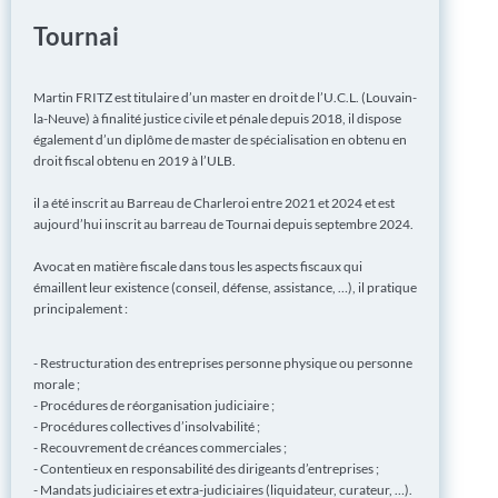
Tournai
Martin FRITZ est titulaire d’un master en droit de l’U.C.L. (Louvain-
la-Neuve) à finalité justice civile et pénale depuis 2018, il dispose
également d’un diplôme de master de spécialisation en obtenu en
droit fiscal obtenu en 2019 à l’ULB.
il a été inscrit au Barreau de Charleroi entre 2021 et 2024 et est
aujourd’hui inscrit au barreau de Tournai depuis septembre 2024.
Avocat en matière fiscale dans tous les aspects fiscaux qui
émaillent leur existence (conseil, défense, assistance, …), il pratique
principalement :
- Restructuration des entreprises personne physique ou personne
morale ;
- Procédures de réorganisation judiciaire ;
- Procédures collectives d’insolvabilité ;
- Recouvrement de créances commerciales ;
- Contentieux en responsabilité des dirigeants d’entreprises ;
- Mandats judiciaires et extra-judiciaires (liquidateur, curateur, …).