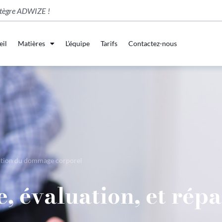
tègre ADWIZE !
eil
Matières
L’équipe
Tarifs
Contactez-nous
aration du dommage corporel
e, évaluation, et rép