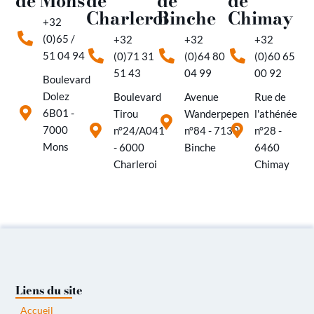
de Mons
de
de
de
Charleroi
Binche
Chimay
+32
(0)65 /
+32
+32
+32
51 04 94
(0)71 31
(0)64 80
(0)60 65
51 43
04 99
00 92
Boulevard
Dolez
Boulevard
Avenue
Rue de
6B01 -
Tirou
Wanderpepen
l'athénée
7000
n°24/A041
n°84 - 7130
n°28 -
Mons
- 6000
Binche
6460
Charleroi
Chimay
Liens du site
Accueil