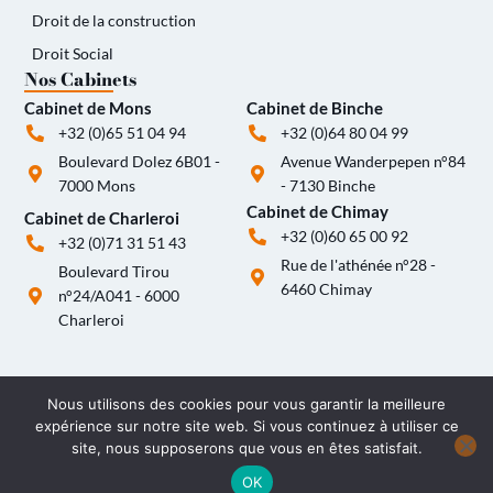
Droit de la construction
Droit Social
Nos Cabinets
Cabinet de Mons
Cabinet de Binche
+32 (0)65 51 04 94
+32 (0)64 80 04 99
Boulevard Dolez 6B01 -
Avenue Wanderpepen n°84
7000 Mons
- 7130 Binche
Cabinet de Chimay
Cabinet de Charleroi
+32 (0)60 65 00 92
+32 (0)71 31 51 43
Rue de l'athénée n°28 -
Boulevard Tirou
6460 Chimay
n°24/A041 - 6000
Charleroi
Nous utilisons des cookies pour vous garantir la meilleure
expérience sur notre site web. Si vous continuez à utiliser ce
site, nous supposerons que vous en êtes satisfait.
© Adwize 2026 - Tous droits réservés
OK